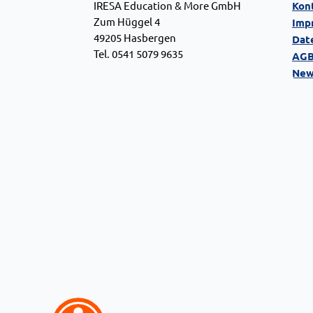
IRESA Education & More GmbH
Kon
Zum Hüggel 4
Imp
49205 Hasbergen
Dat
Tel. 0541 5079 9635
AG
New