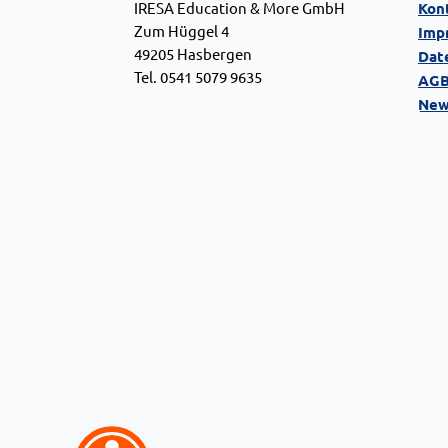
IRESA Education & More GmbH
Kon
Zum Hüggel 4
Imp
49205 Hasbergen
Dat
Tel. 0541 5079 9635
AG
New