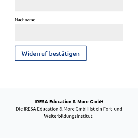
M
a
Nachname
i
l
(
w
Widerruf bestätigen
i
e
d
e
r
IRESA Education & More GmbH
h
Die IRESA Education & More GmbH ist ein Fort- und
o
Weiterbildungsinstitut.
l
e
n